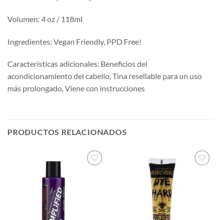
Volumen: 4 oz / 118ml
Ingredientes: Vegan Friendly, PPD Free!
Características adicionales: Beneficios del
acondicionamiento del cabello, Tina resellable para un uso
más prolongado, Viene con instrucciones
PRODUCTOS RELACIONADOS
Añadir
Añadir
a la
a la
lista de
lista de
deseos
deseos