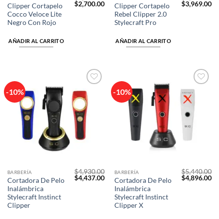
El
El
El
El
$
2,700.00
$
3,969.00
Clipper Cortapelo
Clipper Cortapelo
precio
precio
precio
pr
Cocco Veloce Lite
Rebel Clipper 2.0
original
actual
original
ac
era:
es:
era:
es
Negro Con Rojo
Stylecraft Pro
$3,000.00.
$2,700.00.
$4,410.00.
$3
AÑADIR AL CARRITO
AÑADIR AL CARRITO
-10%
-10%
Añadir
Añadir
a la
a la
lista de
lista de
deseos
deseos
$
4,930.00
$
5,440.00
BARBERÍA
BARBERÍA
El
El
El
El
$
4,437.00
$
4,896.00
Cortadora De Pelo
Cortadora De Pelo
precio
precio
precio
pr
Inalámbrica
Inalámbrica
original
actual
original
ac
era:
es:
era:
es
Stylecraft Instinct
Stylecraft Instinct
$4,930.00.
$4,437.00.
$5,440.00.
$4
Clipper
Clipper X