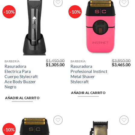
-10%
-10%
Añadir
Añadir
a la
a la
lista de
lista de
deseos
deseos
$
1,450.00
$
3,850.00
BARBERÍA
BARBERÍA
El
El
El
El
$
1,305.00
$
3,465.00
Rasuradora
Rasuradora
precio
precio
precio
pr
Electrica Para
Profesional Instinct
original
actual
original
ac
era:
es:
era:
es
Cuerpo Stylecraft
Metal Shaver
$1,450.00.
$1,305.00.
$3,850.00.
$3
Ace Body Buzzer
Stylecraft
Negro
AÑADIR AL CARRITO
AÑADIR AL CARRITO
-10%
Añadir
Añadir
a la
a la