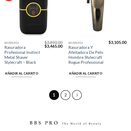
lista de
lista de
deseos
deseos
$
3,850.00
$
3,105.00
BARBERÍA
BARBERÍA
El
El
$
3,465.00
Rasuradora
Rasuradora Y
precio
precio
Profesional Instinct
Afeitadora De Pelo
original
actual
era:
es:
Metal Shaver
Hombre Stylecraft
$3,850.00.
$3,465.00.
Stylecraft – Black
Rogue Professional
AÑADIR AL CARRITO
AÑADIR AL CARRITO
1
2