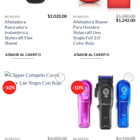
$
2,020.00
$
1,380.00
BARBERÍA
BARBERÍA
El
El
$
1,242.00
Afeitadora
Afeitadora Shaver
precio
pr
Rasuradora
Para Hombre
original
ac
era:
es
Inalambrica
Stylecraft Uno
$1,380.00.
$1
Stylecraft Flex
Single Foil 2.0
Shaver
Color Rojo
AÑADIR AL CARRITO
AÑADIR AL CARRITO
-10%
-10%
Añadir
Añadir
a la
a la
lista de
lista de
deseos
deseos
$
3,000.00
$
4,410.00
BARBERÍA
BARBERÍA