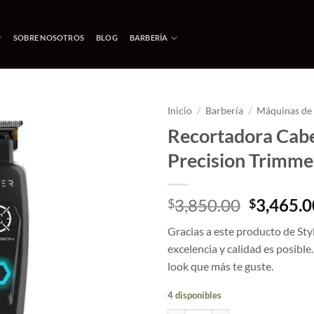
SOBRE NOSOTROS
BLOG
BARBERÍA
Inicio
/
Barbería
/
Máquinas de 
Recortadora Cabel
Añadir
Precision Trimme
a la
lista
de
deseos
El
3,850.00
3,465.0
$
$
precio
Gracias a este producto de Sty
original
excelencia y calidad es posible.
era:
look que más te guste.
$3,850.0
4 disponibles