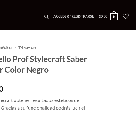
ACCEDER / REGISTRARSE
$
0.00
0
afeitar
/
Trimmers
lo Prof Stylecraft Saber
r Color Negro
El
0
precio
lecraft obtener resultados estéticos de
actual
 Gracias a su funcionalidad podrás lucir el
es:
0.
$3,465.00.