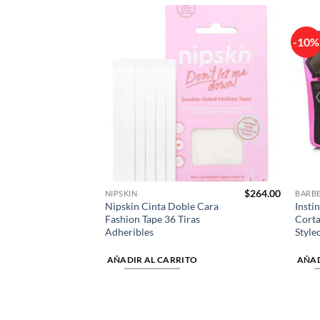
-10%
Añadir
Añadir
a la
a la
lista de
lista de
deseos
deseos
$
425.00
$
264.00
NIPSKIN
BARBE
Nipskin Cinta Doble Cara
Insti
icona
Fashion Tape 36 Tiras
Corta
ccino
Adheribles
Style
TO
AÑADIR AL CARRITO
AÑAD