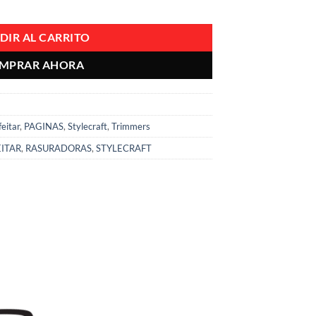
aft Saber Precision Trimmer Color Negro cantidad
DIR AL CARRITO
MPRAR AHORA
eitar
,
PAGINAS
,
Stylecraft
,
Trimmers
ITAR
,
RASURADORAS
,
STYLECRAFT