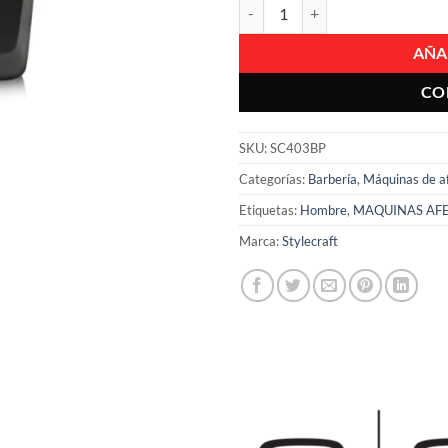
Recortadora Cabello Prof Stylecr
AÑA
CO
SKU:
SC403BP
Categorías:
Barbería
,
Máquinas de af
Etiquetas:
Hombre
,
MAQUINAS AFE
Marca:
Stylecraft