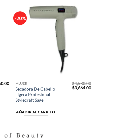
-20%
dir
Añadir
la
a la
a de
lista de
eos
deseos
50.00
$
4,580.00
MUJER
El
El
$
3,664.00
Secadora De Cabello
precio
precio
Ligera Profesional
original
actual
Stylecraft Sage
era:
es:
$4,580.00.
$3,664.00.
AÑADIR AL CARRITO