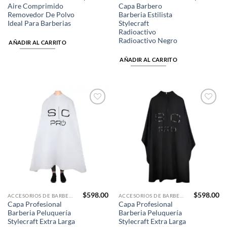
Aire Comprimido
Capa Barbero
Removedor De Polvo
Barberia Estilista
Ideal Para Barberias
Stylecraft
Radioactivo
Radioactivo Negro
AÑADIR AL CARRITO
AÑADIR AL CARRITO
Añadir
Añadir
a la
a la
lista de
lista de
deseos
deseos
$
598.00
$
598.00
ACCESORIOS DE BARBERÍA
ACCESORIOS DE BARBERÍA
Capa Profesional
Capa Profesional
Barberia Peluquería
Barberia Peluquería
Stylecraft Extra Larga
Stylecraft Extra Larga