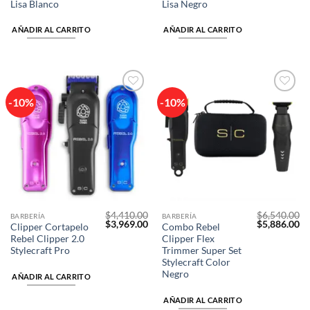
Lisa Blanco
Lisa Negro
AÑADIR AL CARRITO
AÑADIR AL CARRITO
-10%
-10%
Añadir
Añadir
a la
a la
lista de
lista de
deseos
deseos
$
4,410.00
$
6,540.00
BARBERÍA
BARBERÍA
El
El
El
El
$
3,969.00
$
5,886.00
Clipper Cortapelo
Combo Rebel
precio
precio
precio
pr
Rebel Clipper 2.0
Clipper Flex
original
actual
original
ac
era:
es:
era:
es
Stylecraft Pro
Trimmer Super Set
$4,410.00.
$3,969.00.
$6,540.00.
$5
Stylecraft Color
Negro
AÑADIR AL CARRITO
AÑADIR AL CARRITO