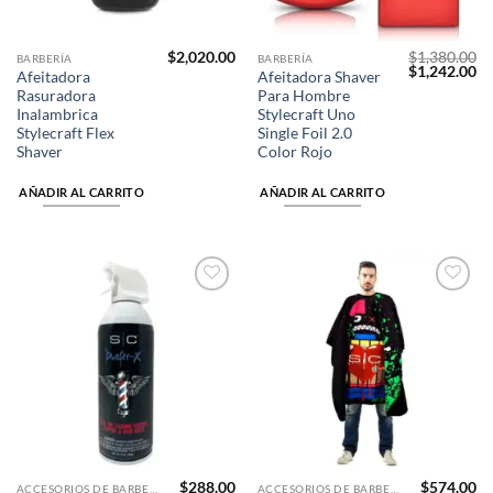
$
2,020.00
$
1,380.00
BARBERÍA
BARBERÍA
El
El
$
1,242.00
Afeitadora
Afeitadora Shaver
precio
pr
Rasuradora
Para Hombre
original
ac
era:
es
Inalambrica
Stylecraft Uno
$1,380.00.
$1
Stylecraft Flex
Single Foil 2.0
Shaver
Color Rojo
AÑADIR AL CARRITO
AÑADIR AL CARRITO
Añadir
Añadir
a la
a la
lista de
lista de
deseos
deseos
$
288.00
$
574.00
ACCESORIOS DE BARBERÍA
ACCESORIOS DE BARBERÍA