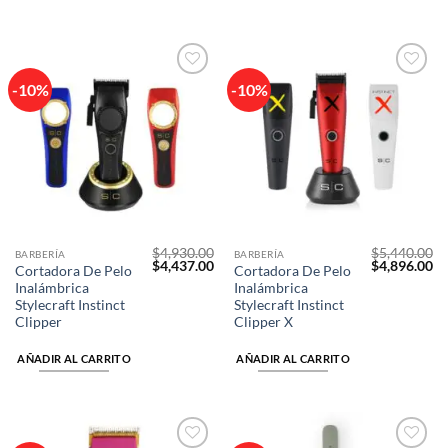
-10%
-10%
Añadir
Añadir
a la
a la
lista de
lista de
deseos
deseos
$
4,930.00
$
5,440.00
BARBERÍA
BARBERÍA
El
El
El
El
$
4,437.00
$
4,896.00
Cortadora De Pelo
Cortadora De Pelo
precio
precio
precio
pr
Inalámbrica
Inalámbrica
original
actual
original
ac
era:
es:
era:
es
Stylecraft Instinct
Stylecraft Instinct
$4,930.00.
$4,437.00.
$5,440.00.
$4
Clipper
Clipper X
AÑADIR AL CARRITO
AÑADIR AL CARRITO