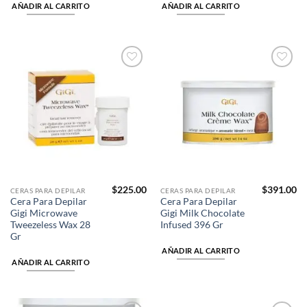
AÑADIR AL CARRITO
AÑADIR AL CARRITO
Añadir
Añadir
a la
a la
lista de
lista de
deseos
deseos
$
225.00
$
391.00
CERAS PARA DEPILAR
CERAS PARA DEPILAR
Cera Para Depilar
Cera Para Depilar
Gigi Microwave
Gigi Milk Chocolate
Tweezeless Wax 28
Infused 396 Gr
Gr
AÑADIR AL CARRITO
AÑADIR AL CARRITO