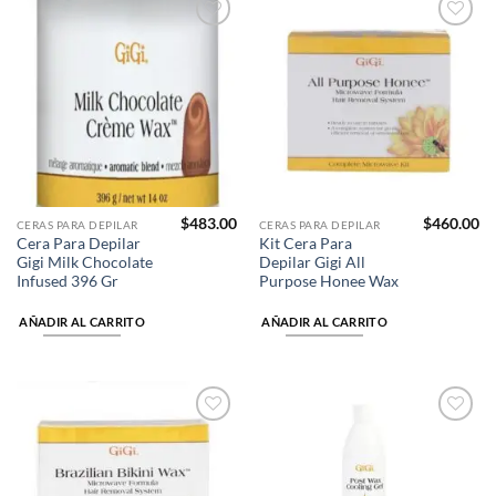
Añadir
Añadir
a la
a la
lista de
lista de
deseos
deseos
$
483.00
$
460.00
CERAS PARA DEPILAR
CERAS PARA DEPILAR
Cera Para Depilar
Kit Cera Para
Gigi Milk Chocolate
Depilar Gigi All
Infused 396 Gr
Purpose Honee Wax
AÑADIR AL CARRITO
AÑADIR AL CARRITO
Añadir
Añadir
a la
a la
lista de
lista de
deseos
deseos