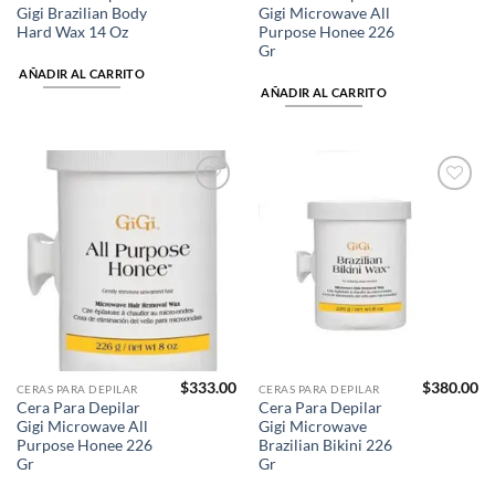
Gigi Brazilian Body
Gigi Microwave All
Hard Wax 14 Oz
Purpose Honee 226
Gr
AÑADIR AL CARRITO
AÑADIR AL CARRITO
Añadir
Añadir
a la
a la
lista de
lista de
deseos
deseos
$
333.00
$
380.00
CERAS PARA DEPILAR
CERAS PARA DEPILAR
Cera Para Depilar
Cera Para Depilar
Gigi Microwave All
Gigi Microwave
Purpose Honee 226
Brazilian Bikini 226
Gr
Gr