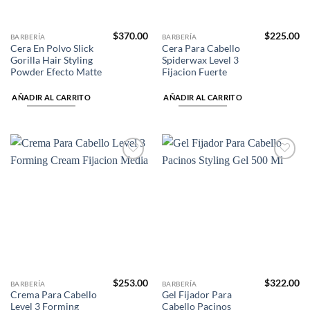
$
370.00
$
225.00
BARBERÍA
BARBERÍA
Cera En Polvo Slick
Cera Para Cabello
Gorilla Hair Styling
Spiderwax Level 3
Powder Efecto Matte
Fijacion Fuerte
AÑADIR AL CARRITO
AÑADIR AL CARRITO
Añadir
Añadir
a la
a la
lista de
lista de
deseos
deseos
$
253.00
$
322.00
BARBERÍA
BARBERÍA
Crema Para Cabello
Gel Fijador Para
Level 3 Forming
Cabello Pacinos