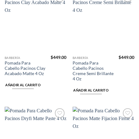
Añadir
Añadir
a la
a la
lista de
lista de
deseos
deseos
$
449.00
$
449.00
BARBERÍA
BARBERÍA
Pomada Para
Pomada Para
Cabello Pacinos Clay
Cabello Pacinos
Acabado Matte 4 Oz
Creme Semi Brillante
4 Oz
AÑADIR AL CARRITO
AÑADIR AL CARRITO
Añadir
Añadir
a la
a la
lista de
lista de
deseos
deseos