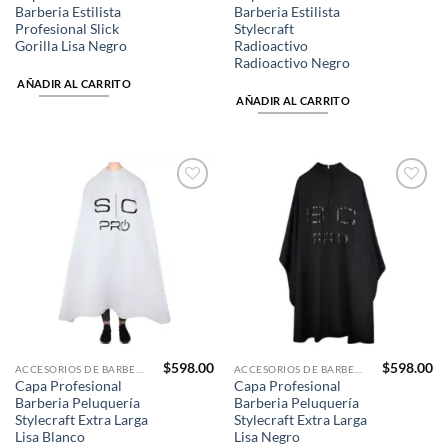
Barberia Estilista
Barberia Estilista
Profesional Slick
Stylecraft
Gorilla Lisa Negro
Radioactivo
Radioactivo Negro
AÑADIR AL CARRITO
AÑADIR AL CARRITO
Añadir
Añadir
a la
a la
lista de
lista de
deseos
deseos
$
598.00
$
598.00
ACCESORIOS DE BARBERÍA
ACCESORIOS DE BARBERÍA
Capa Profesional
Capa Profesional
Barberia Peluquería
Barberia Peluquería
Stylecraft Extra Larga
Stylecraft Extra Larga
Lisa Blanco
Lisa Negro