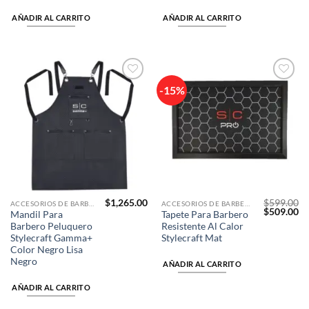
AÑADIR AL CARRITO
AÑADIR AL CARRITO
-15%
Añadir
Añadir
a la
a la
lista de
lista de
deseos
deseos
$
1,265.00
$
599.00
ACCESORIOS DE BARBERÍA
ACCESORIOS DE BARBERÍA
El
El
$
509.00
Mandil Para
Tapete Para Barbero
precio
pr
Barbero Peluquero
Resistente Al Calor
original
ac
era:
es
Stylecraft Gamma+
Stylecraft Mat
$599.00.
$5
Color Negro Lisa
Negro
AÑADIR AL CARRITO
AÑADIR AL CARRITO