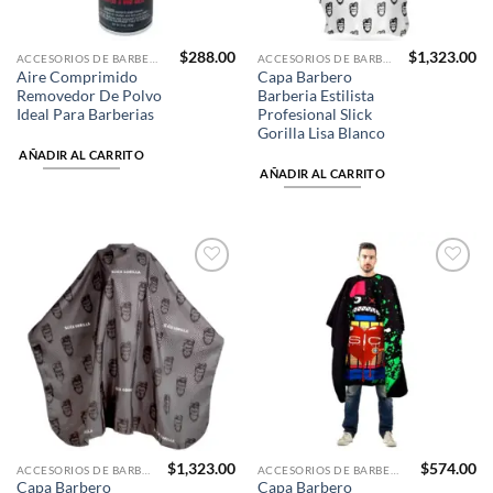
$
288.00
$
1,323.00
ACCESORIOS DE BARBERÍA
ACCESORIOS DE BARBERÍA
Aire Comprimido
Capa Barbero
Removedor De Polvo
Barberia Estilista
Ideal Para Barberias
Profesional Slick
Gorilla Lisa Blanco
AÑADIR AL CARRITO
AÑADIR AL CARRITO
Añadir
Añadir
a la
a la
lista de
lista de
deseos
deseos
$
1,323.00
$
574.00
ACCESORIOS DE BARBERÍA
ACCESORIOS DE BARBERÍA
Capa Barbero
Capa Barbero