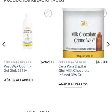
PRODUCTOS RELACIONADOS
Añadir
Añadir
a la
a la
lista de
lista de
deseos
deseos
$
242.00
$
483.00
CERAS PARA DEPILAR
CERAS PARA DEPILAR
Post Wax Cooling
Cera Para Depilar
Gel Gigi, 236 Ml
Gigi Milk Chocolate
Infused 396 Gr
AÑADIR AL CARRITO
AÑADIR AL CARRITO