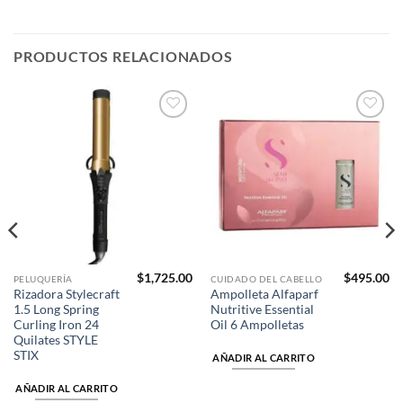
PRODUCTOS RELACIONADOS
Añadir
Añadir
a la
a la
lista de
lista de
deseos
deseos
$
1,725.00
$
495.00
PELUQUERÍA
CUIDADO DEL CABELLO
Rizadora Stylecraft
Ampolleta Alfaparf
1.5 Long Spring
Nutritive Essential
Curling Iron 24
Oil 6 Ampolletas
Quilates STYLE
STIX
AÑADIR AL CARRITO
AÑADIR AL CARRITO