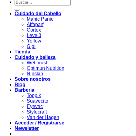
Buscar
por:
Cuidado del Cabello
Manic Panic
Alfaparf
Cortex
Level3
Yellow
Gigi
Tienda
Cuidado y belleza
Wet brush
Optimun Nutrition
Nipskin
Sobre nosotros
Blog
Barbería
Toppik
Suavecito
Eyevac
Stylecraft
Van der Hagen
Acceder / Registrarse
Newsletter