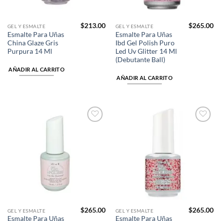
$
213.00
$
265.00
GEL Y ESMALTE
GEL Y ESMALTE
Esmalte Para Uñas
Esmalte Para Uñas
China Glaze Gris
Ibd Gel Polish Puro
Purpura 14 Ml
Led Uv Glitter 14 Ml
(Debutante Ball)
AÑADIR AL CARRITO
AÑADIR AL CARRITO
Añadir
Añadir
a la
a la
lista de
lista de
deseos
deseos
$
265.00
$
265.00
GEL Y ESMALTE
GEL Y ESMALTE
Esmalte Para Uñas
Esmalte Para Uñas