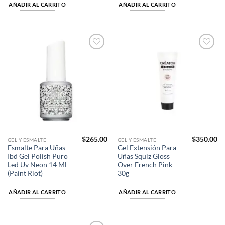
AÑADIR AL CARRITO
AÑADIR AL CARRITO
Añadir
Añadir
a la
a la
lista de
lista de
deseos
deseos
$
265.00
$
350.00
GEL Y ESMALTE
GEL Y ESMALTE
Esmalte Para Uñas
Gel Extensión Para
Ibd Gel Polish Puro
Uñas Squiz Gloss
Led Uv Neon 14 Ml
Over French Pink
(Paint Riot)
30g
AÑADIR AL CARRITO
AÑADIR AL CARRITO