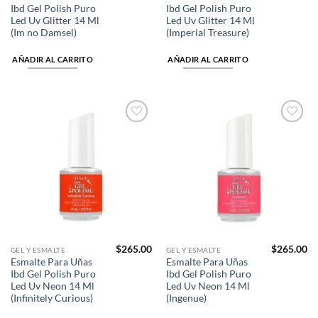
Ibd Gel Polish Puro
Ibd Gel Polish Puro
Led Uv Glitter 14 Ml
Led Uv Glitter 14 Ml
(Im no Damsel)
(Imperial Treasure)
AÑADIR AL CARRITO
AÑADIR AL CARRITO
Añadir
Añadir
a la
a la
lista de
lista de
deseos
deseos
$
265.00
$
265.00
GEL Y ESMALTE
GEL Y ESMALTE
Esmalte Para Uñas
Esmalte Para Uñas
Ibd Gel Polish Puro
Ibd Gel Polish Puro
Led Uv Neon 14 Ml
Led Uv Neon 14 Ml
(Infinitely Curious)
(Ingenue)