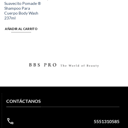
Suavecito Pomade ®
Shampoo Para
Cuerpo Body Wash
237ml
AÑADIR AL CARRITO
CONTÁCTANOS
5551310585