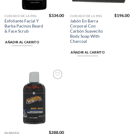
$
334.00
$
196.00
CUIDADO DE LA PIEL
CUIDADO DE LA PIEL
Exfoliante Facial Y
Jabón En Barra
Barba Pacinos Beard
Corporal Con
& Face Scrub
Carbón Suavecito
Body Soap With
Charcoal
AÑADIR AL CARRITO
AÑADIR AL CARRITO
Añadir
a la
lista de
deseos
$
288.00
BARBERÍA