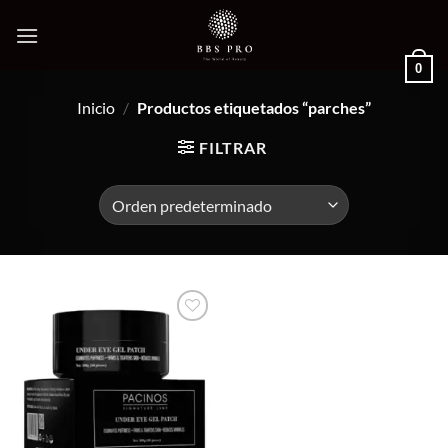
Saltar
al
contenido
0
Inicio
/
Productos etiquetados “parches”
FILTRAR
Añadir
a la
lista de
deseos