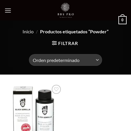
Saltar
al
contenido
0
Inicio
/
Productos etiquetados “Powder”
FILTRAR
Añadir
a la
lista de
deseos