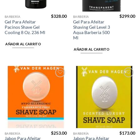
$
328.00
$
299.00
BARBERÍA
BARBERÍA
Gel Para Afeitar
Gel Para Afeitar
Pacinos Shave Gel
Shaving Gel Level 3
Cooling 8 Oz. 236 Ml
Aqua Barberia 500
Ml
AÑADIR AL CARRITO
AÑADIR AL CARRITO
Añadir
Añadir
a la
a la
lista de
lista de
deseos
deseos
$
253.00
$
173.00
BARBERÍA
BARBERÍA
Jabon Para Afeitar
Jabon Para Afeitar