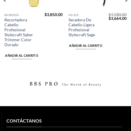
$
3,850.00
$
4,580.00
BARBERÍA
MUJER
El
El
$
3,664.00
Recortadora
Secadora De
precio
pr
Cabello
Cabello Ligera
original
ac
era:
es
Profesional
Profesional
$4,580.00.
$3
Stylecraft Saber
Stylecraft Sage
Trimmer Color
Dorado
AÑADIR AL CARRITO
AÑADIR AL CARRITO
CONTÁCTANOS