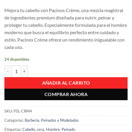
Mejora tu cabello con Pacinos Crème, una mezcla magistral
de ingredientes premium diseñada para nutrir, peinar y
proteger tu cabello. Especialmente formulada para el hombre
moderno que busca el equilibrio perfecto entre cuidado y
estilo, Pacinos Crème ofrece un rendimiento inigualable con
cada uso.
24 disponibles
Pomada Para Cabello Pacinos Creme Semi Brillante 4 Oz cantidad
AÑADIR AL CARRITO
COMPRAR AHORA
SKU:
PSL-CRM4
Categorías:
Barbería
,
Peinados y Modelados
Etiquetas:
Cabello
,
cera
,
Hombre
,
Peinado