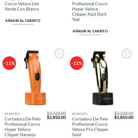
precio
precio
precio
pr
Cocco Veloce Lite
Profesional Cocco
original
actual
original
ac
era:
es:
era:
es
Verde Con Blanco
Hyper Veloce
$3,000.00.
$2,700.00.
$3,220.00.
$2
Clipper Azul Dark
Teal
AÑADIR AL CARRITO
AÑADIR AL CARRITO
-11%
-11%
Añadir
Añadir
a la
a la
lista de
lista de
deseos
deseos
$
3,220.00
$
3,220.00
BARBERÍA
BARBERÍA
El
El
El
El
$
2,850.00
$
2,850.00
Cortadora De Pelo
Cortadora De Pelo
precio
precio
precio
pr
Profesional Cocco
Profesional Cocco
original
actual
original
ac
era:
es:
era:
es
Hyper Veloce
Veloce Pro Clipper
$3,220.00.
$2,850.00.
$3,220.00.
$2
Clipper Naranja
Gold