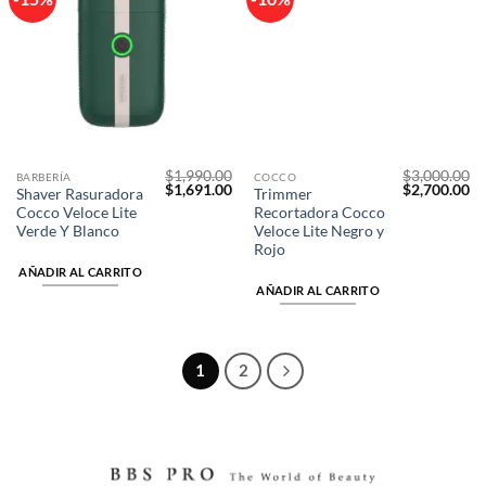
a la
a la
lista de
lista de
deseos
deseos
$
1,990.00
$
3,000.00
BARBERÍA
COCCO
El
El
El
El
$
1,691.00
$
2,700.00
Shaver Rasuradora
Trimmer
precio
precio
precio
pr
Cocco Veloce Lite
Recortadora Cocco
original
actual
original
ac
era:
es:
era:
es
Verde Y Blanco
Veloce Lite Negro y
$1,990.00.
$1,691.00.
$3,000.00.
$2
Rojo
AÑADIR AL CARRITO
AÑADIR AL CARRITO
1
2