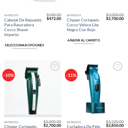
$
590.00
$
3,000.00
Este
BARBERÍA
BARBERÍA
El
El
El
El
$
472.00
$
2,700.00
Cabezal De Repuesto
Clipper Cortapelo
producto
precio
precio
precio
pr
Para Rasuradora
Cocco Veloce Lite
original
actual
original
ac
tiene
era:
es:
era:
es
Cocco Shaver
Negro Con Rojo
$590.00.
$472.00.
$3,000.00.
$2
múltiples
Impacto
variantes.
AÑADIR AL CARRITO
SELECCIONAR OPCIONES
Las
opciones
se
pueden
elegir
-10%
-11%
Añadir
Añadir
en
a la
a la
la
lista de
lista de
deseos
deseos
página
de
producto
$
3,000.00
$
3,220.00
BARBERÍA
BARBERÍA
El
El
El
El
$
2,700.00
$
2,850.00
Clipper Cortapelo
Cortadora De Pelo