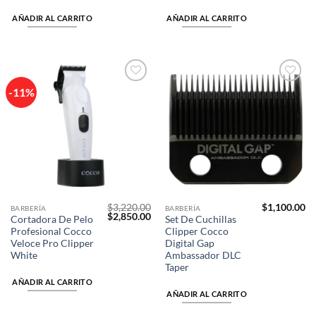
AÑADIR AL CARRITO
AÑADIR AL CARRITO
-11%
Añadir
Añadir
a la
a la
lista de
lista de
deseos
deseos
$
3,220.00
$
1,100.00
BARBERÍA
BARBERÍA
El
El
$
2,850.00
Cortadora De Pelo
Set De Cuchillas
precio
precio
Profesional Cocco
Clipper Cocco
original
actual
era:
es:
Veloce Pro Clipper
Digital Gap
$3,220.00.
$2,850.00.
White
Ambassador DLC
Taper
AÑADIR AL CARRITO
AÑADIR AL CARRITO