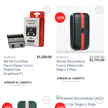
-10%
Añadir
Añadir
a la
a la
lista de
lista de
deseos
deseos
$
1,200.00
$
1,990.00
BARBERÍA
BARBERÍA
El
El
$
1,791.00
Set De Cuchillas
Shaver Rasuradora
precio
pr
Para Clipper Cocco
Cocco Veloce Lite
original
ac
era:
es
Digital Gap
Negro Y Rojo
$1,990.00.
$1
Graphene F1
AÑADIR AL CARRITO
AÑADIR AL CARRITO
-15%
-10%
Añadir
Añadir