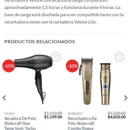
aproximadamente 1,5 horas y funciona durante 4 horas. La
base de carga está diseñada para ser compatible tanto con la
recortadora como con la cortadora Veloce Lite.
PRODUCTOS RELACIONADOS
-15%
-10%
Añadir
Añadir
a la
a la
lista de
lista de
deseos
deseos
$
1,410.00
$
4,500.00
MUJER
BARBERÍA
El
El
El
El
El
$
1,199.00
$
4,050.00
Secadora De Pelo
Recortadora De
precio
precio
precio
precio
pr
Stylecraft Stay
Pelo Stylecraft
actual
original
actual
original
ac
s:
era:
es:
era:
es
Temp Ionic Turbo
Combo Rogue