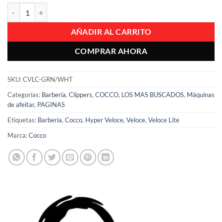
Clipper Cortapelo Cocco Veloce Lite Verde Con Blanco cantidad
era:
es:
$3,000.00.
$2,700.00.
AÑADIR AL CARRITO
COMPRAR AHORA
SKU:
CVLC-GRN/WHT
Categorías:
Barbería
,
Clippers
,
COCCO
,
LOS MAS BUSCADOS
,
Máquinas
de afeitar
,
PAGINAS
Etiquetas:
Barberia
,
Cocco
,
Hyper Veloce
,
Veloce
,
Veloce Lite
Marca:
Cocco