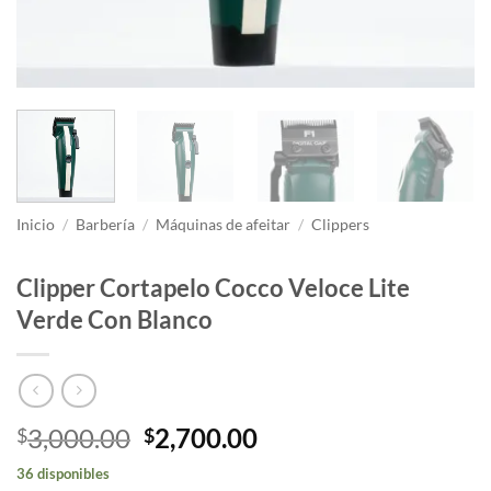
Inicio
/
Barbería
/
Máquinas de afeitar
/
Clippers
Clipper Cortapelo Cocco Veloce Lite
Verde Con Blanco
El
El
3,000.00
2,700.00
$
$
precio
precio
36 disponibles
original
actual