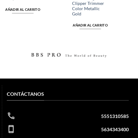
$4,896.00.
$1,410.00.
$1,199.00.
$4,500.00.
$4
Clipper Trimmer
Color Metallic
AÑADIR AL CARRITO
Gold
AÑADIR AL CARRITO
CONTÁCTANOS
5551310585
5634343400