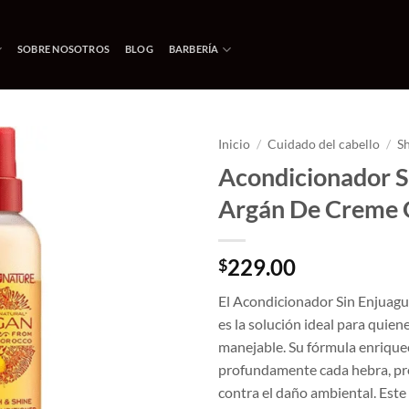
SOBRE NOSOTROS
BLOG
BARBERÍA
Inicio
/
Cuidado del cabello
/
S
Acondicionador S
Añadir
Argán De Creme 
a la
lista
de
deseos
229.00
$
El Acondicionador Sin Enjuag
es la solución ideal para quien
manejable. Su fórmula enriquec
profundamente cada hebra, pr
contra el daño ambiental. Este