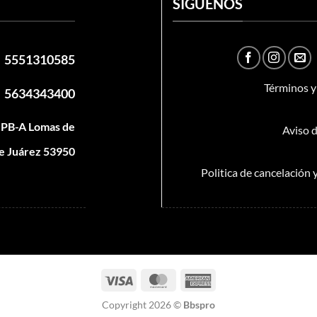
SÍGUENOS
5551310585
Términos y
5634343400
t PB-A Lomas de
Aviso d
e Juárez 53950
Politica de cancelación
Visa
MasterCard
American
Express
Copyright 2026 ©
Bbspro