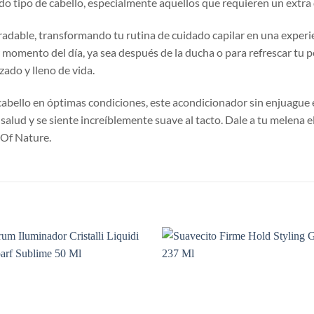
do tipo de cabello, especialmente aquellos que requieren un extra 
radable, transformando tu rutina de cuidado capilar en una experien
r momento del día, ya sea después de la ducha o para refrescar tu 
izado y lleno de vida.
abello en óptimas condiciones, este acondicionador sin enjuague e
on salud y se siente increíblemente suave al tacto. Dale a tu melen
Of Nature.
S
Añadir
Aña
a la
a 
lista de
list
deseos
des