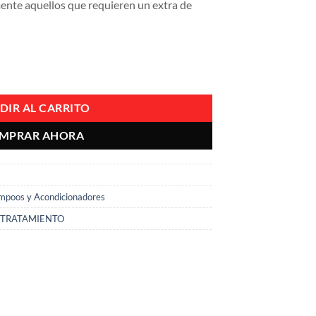
mente aquellos que requieren un extra de
Aceite De Argán De Creme Of N cantidad
DIR AL CARRITO
MPRAR AHORA
mpoos y Acondicionadores
TRATAMIENTO