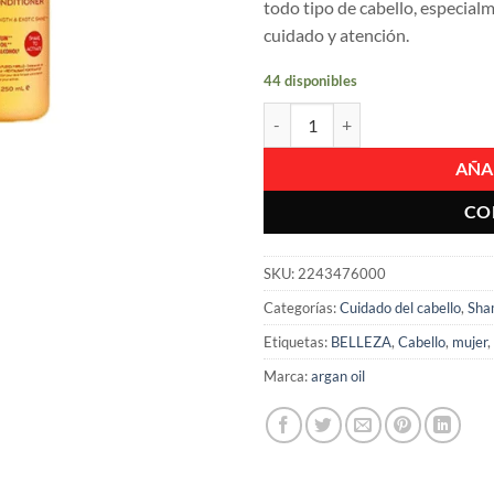
todo tipo de cabello, especial
cuidado y atención.
44 disponibles
Acondicionador Sin Enjuague De 
AÑA
CO
SKU:
2243476000
Categorías:
Cuidado del cabello
,
Sha
Etiquetas:
BELLEZA
,
Cabello
,
mujer
,
Marca:
argan oil