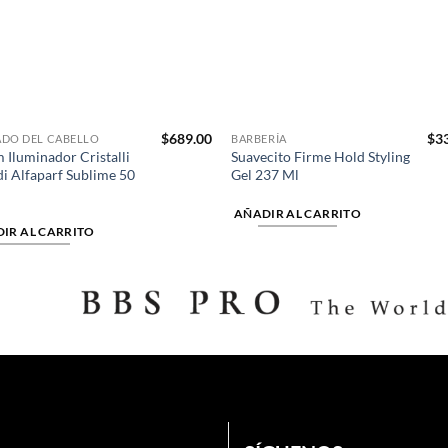
$
689.00
$
3
ADO DEL CABELLO
BARBERÍA
 Iluminador Cristalli
Suavecito Firme Hold Styling
di Alfaparf Sublime 50
Gel 237 Ml
AÑADIR AL CARRITO
IR AL CARRITO