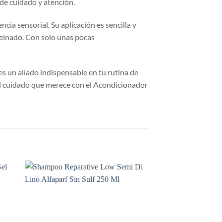
de cuidado y atención.
cia sensorial. Su aplicación es sencilla y
peinado. Con solo unas pocas
s un aliado indispensable en tu rutina de
a el cuidado que merece con el Acondicionador
dir
Añadir
la
a la
a de
lista de
eos
deseos