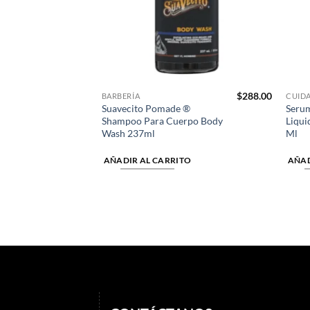
$
1,668.00
$
288.00
BARBERÍA
CUID
lo
Suavecito Pomade ®
Serum
aft Ace
Shampoo Para Cuerpo Body
Liqui
Wash 237ml
Ml
TO
AÑADIR AL CARRITO
AÑAD