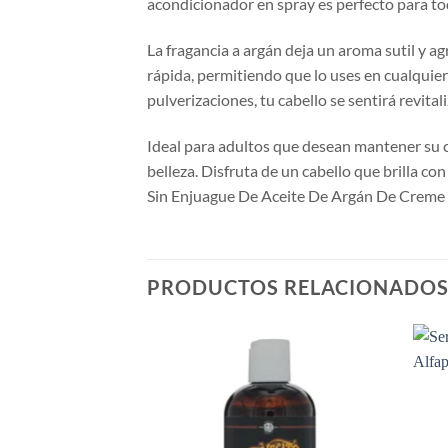
acondicionador en spray es perfecto para to
La fragancia a argán deja un aroma sutil y ag
rápida, permitiendo que lo uses en cualquie
pulverizaciones, tu cabello se sentirá revital
Ideal para adultos que desean mantener su c
belleza. Disfruta de un cabello que brilla c
Sin Enjuague De Aceite De Argán De Creme 
PRODUCTOS RELACIONADO
Añadir
Añadir
a la
a la
lista de
lista de
deseos
deseos