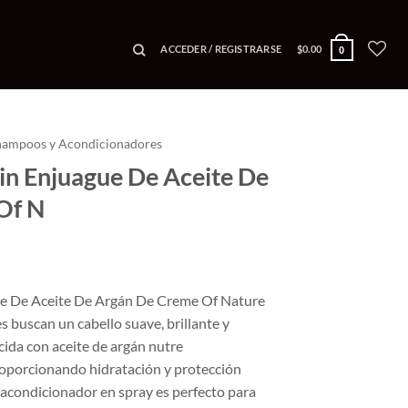
ACCEDER / REGISTRARSE
$
0.00
0
hampoos y Acondicionadores
in Enjuague De Aceite De
Of N
ue De Aceite De Argán De Creme Of Nature
es buscan un cabello suave, brillante y
ida con aceite de argán nutre
oporcionando hidratación y protección
 acondicionador en spray es perfecto para